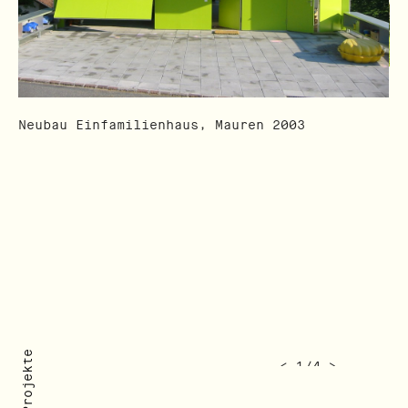
Ne
Neubau Einfamilienhaus, Mauren 2003
<
1
/
4
>