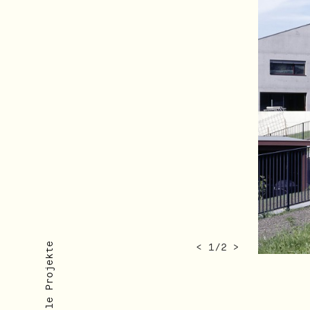
Aktuelle Projekte
<
1
/
2
>