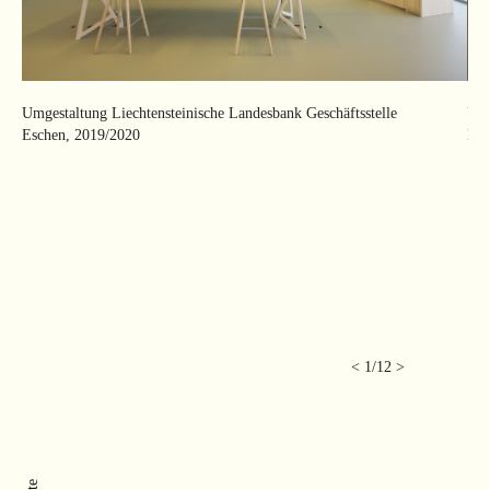
Umgestaltung Liechtensteinische Landesbank Geschäftsstelle
Umg
Eschen, 2019/2020
Esc
<
1
/
12
>